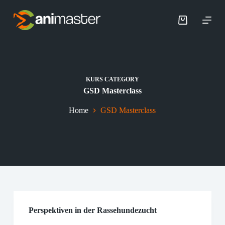
Z
u
m
I
n
h
a
l
KURS CATEGORY
t
GSD Masterclass
s
p
r
Home
GSD Masterclass
i
n
g
e
n
Perspektiven in der Rassehundezucht